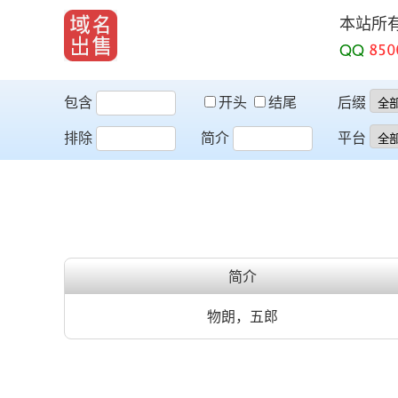
本站所
QQ
包含
开头
结尾
后缀
排除
简介
平台
简介
物朗，五郎