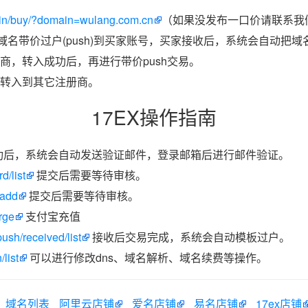
in/buy/?domain=wulang.com.cn
（如果没发布一口价请联系我们
把域名带价过户(push)到买家账号，买家接收后，系统会自动把
商，转入成功后，再进行带价push交易。
转入到其它注册商。
17EX操作指南
功后，系统会自动发送验证邮件，登录邮箱后进行邮件验证。
d/list
提交后需要等待审核。
/add
提交后需要等待审核。
rge
支付宝充值
ush/received/list
接收后交易完成，系统会自动模板过户。
list
可以进行修改dns、域名解析、域名续费等操作。
域名列表
阿里云店铺
爱名店铺
易名店铺
17ex店铺