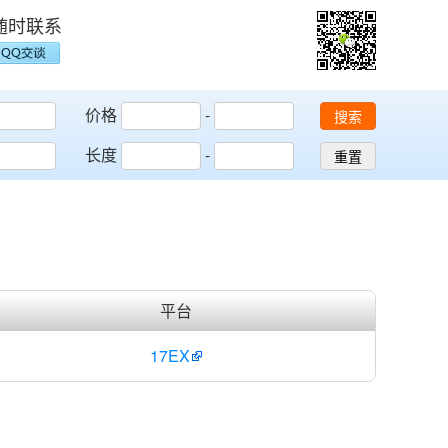
随时联系
价格
-
搜索
长度
-
重置
平台
17EX