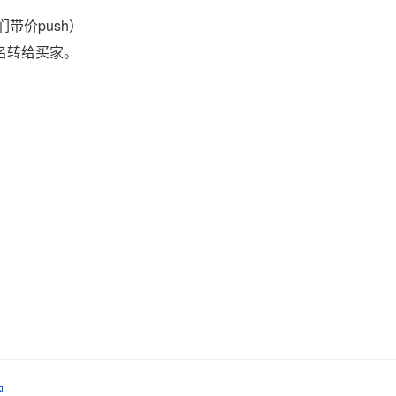
带价push）
域名转给买家。