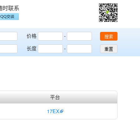
随时联系
价格
-
搜索
长度
-
重置
平台
17EX