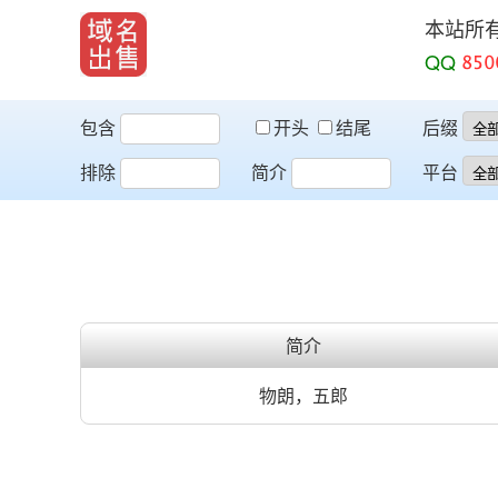
本站所
QQ
包含
开头
结尾
后缀
排除
简介
平台
简介
物朗，五郎