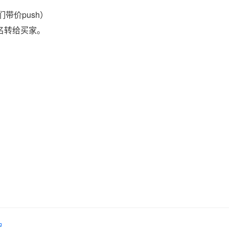
带价push）
域名转给买家。