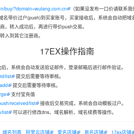
in/buy/?domain=wulang.com.cn
（如果没发布一口价请联系我们
把域名带价过户(push)到买家账号，买家接收后，系统会自动把
商，转入成功后，再进行带价push交易。
转入到其它注册商。
17EX操作指南
功后，系统会自动发送验证邮件，登录邮箱后进行邮件验证。
d/list
提交后需要等待审核。
/add
提交后需要等待审核。
rge
支付宝充值
ush/received/list
接收后交易完成，系统会自动模板过户。
list
可以进行修改dns、域名解析、域名续费等操作。
域名列表
阿里云店铺
爱名店铺
易名店铺
17ex店铺